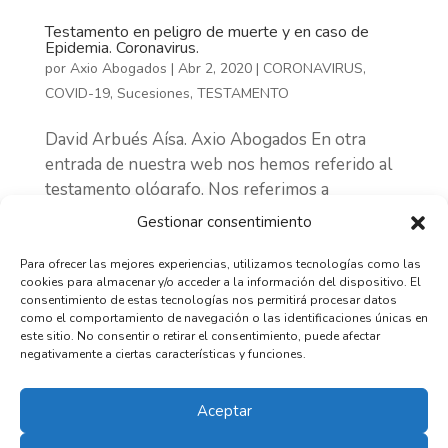
Testamento en peligro de muerte y en caso de
Epidemia. Coronavirus.
por
Axio Abogados
|
Abr 2, 2020
|
CORONAVIRUS
,
COVID-19
,
Sucesiones
,
TESTAMENTO
David Arbués Aísa. Axio Abogados En otra
entrada de nuestra web nos hemos referido al
testamento ológrafo. Nos referimos a
continuación a otros tipos de testamentos
Gestionar consentimiento
especiales, incluso no escritos, legalmente
admitidos, en concreto el testamento en
Para ofrecer las mejores experiencias, utilizamos tecnologías como las
cookies para almacenar y/o acceder a la información del dispositivo. El
peligro de muerte y...
consentimiento de estas tecnologías nos permitirá procesar datos
como el comportamiento de navegación o las identificaciones únicas en
este sitio. No consentir o retirar el consentimiento, puede afectar
ACTUALIDAD POR ÁREAS
negativamente a ciertas características y funciones.
ACTUALIDAD
POR
Aceptar
ÁREAS