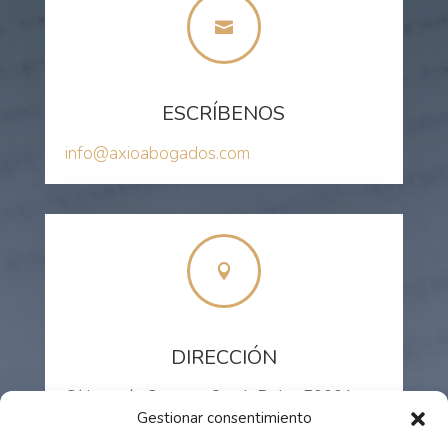

ESCRÍBENOS
info@axioabogados.com

DIRECCIÓN
C/ Joaquín Costa nº 8 – 4º Dcha. 50001-
Zaragoza
Gestionar consentimiento