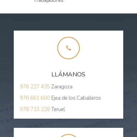
Trabajadores.

LLÁMANOS
976 227 435
Zaragoza
976 661 600
Ejea de los Caballeros
978 733 228
Teruel