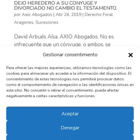
DEJO HEREDERO A SU CONYUGE Y
DIVORCIADO NO CAMBIO EL TESTAMENTO.
por
Axio Abogados
|
Abr 24, 2019
|
Derecho Foral
Aragones
,
Sucesiones
David Arbués Aísa. AXIO Abogados. No es
infrecuente que un cónyuge, o ambos, se
instituyan herederos en testamento. La
Gestionar consentimiento
cuestión es determinar qué efectos produce la
nulidad, el divorcio o la separación matrimonial
Para ofrecer las mejores experiencias, utilizamos tecnologías como las
cookies para almacenar y/o acceder a la información del dispositivo. El
si, fallecido el testador, no ha modificado el...
consentimiento de estas tecnologías nos permitirá procesar datos
como el comportamiento de navegación o las identificaciones únicas en
este sitio. No consentir o retirar el consentimiento, puede afectar
ACTUALIDAD POR ÁREAS
negativamente a ciertas características y funciones.
ACTUALIDAD
POR
Aceptar
ÁREAS
Denegar