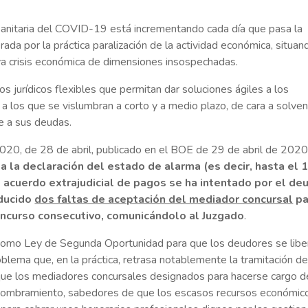
 sanitaria del COVID-19 está incrementando cada día que pasa la
a por la práctica paralización de la actividad económica, situan
eva crisis económica de dimensiones insospechadas.
s jurídicos flexibles que permitan dar soluciones ágiles a los
a los que se vislumbran a corto y a medio plazo, de cara a solven
e a sus deudas.
2020, de 28 de abril, publicado en el BOE de 29 de abril de 2020
 a la declaración del estado de alarma (es decir, hasta el 
 acuerdo extrajudicial de pagos se ha intentado por el de
oducido
dos faltas de aceptación del mediador concursal
pa
concurso consecutivo, comunicándolo al Juzgado
.
 como Ley de Segunda Oportunidad para que los deudores se libe
lema que, en la práctica, retrasa notablemente la tramitación de
que los mediadores concursales designados para hacerse cargo d
u nombramiento, sabedores de que los escasos recursos económic