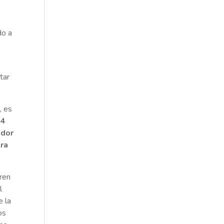
do a
tar
, es
14
udor
ra
ren
l
e la
os