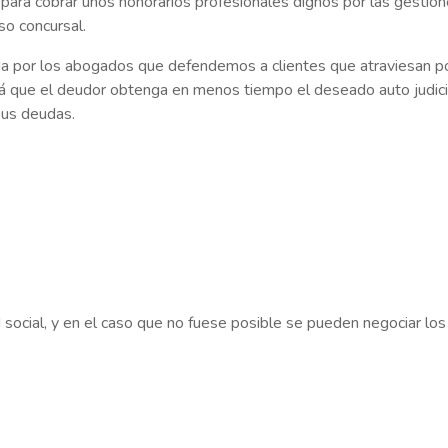
para cobrar unos honorarios profesionales dignos por las gestio
so concursal.
 por los abogados que defendemos a clientes que atraviesan p
á que el deudor obtenga en menos tiempo el deseado auto judici
sus deudas.
 social, y en el caso que no fuese posible se pueden negociar los