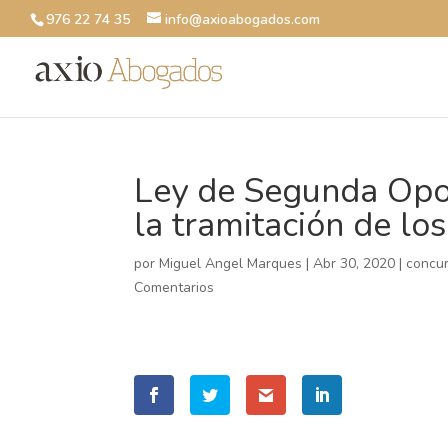
976 22 74 35
info@axioabogados.com
Ley de Segunda Opor
la tramitación de lo
por
Miguel Angel Marques
|
Abr 30, 2020
|
concu
Comentarios