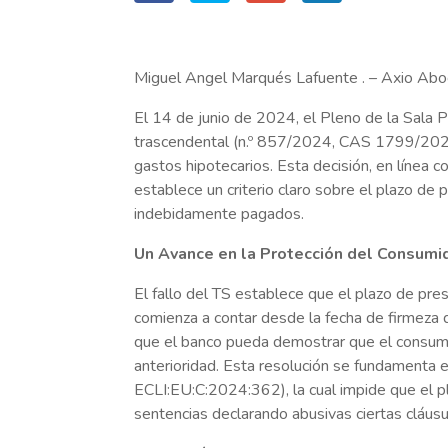
Miguel Angel Marqués Lafuente . – Axio Ab
El 14 de junio de 2024, el Pleno de la Sala 
trascendental (n.º 857/2024, CAS 1799/2020
gastos hipotecarios. Esta decisión, en línea co
establece un criterio claro sobre el plazo de 
indebidamente pagados.
Un Avance en la Protección del Consumi
El fallo del TS establece que el plazo de pres
comienza a contar desde la fecha de firmeza d
que el banco pueda demostrar que el consumid
anterioridad. Esta resolución se fundamenta 
ECLI:EU:C:2024:362), la cual impide que el pla
sentencias declarando abusivas ciertas cláusu