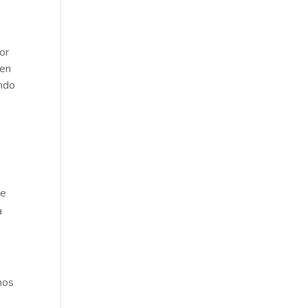
or
 en
ando
de
a
chos