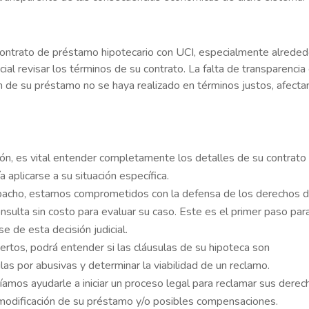
 contrato de préstamo hipotecario con UCI, especialmente alreded
ial revisar los términos de su contrato. La falta de transparencia
ción de su préstamo no se haya realizado en términos justos, afect
cción, es vital entender completamente los detalles de su contrato
a aplicarse a su situación específica.
spacho, estamos comprometidos con la defensa de los derechos 
sulta sin costo para evaluar su caso. Este es el primer paso par
e de esta decisión judicial.
ertos, podrá entender si las cláusulas de su hipoteca son
as por abusivas y determinar la viabilidad de un reclamo.
dríamos ayudarle a iniciar un proceso legal para reclamar sus dere
 la modificación de su préstamo y/o posibles compensaciones.