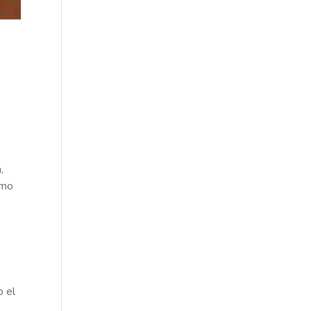
,
omo
o el