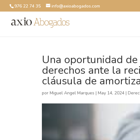
976 22 74 35
info@axioabogados.com
Una oportunidad de r
derechos ante la reci
cláusula de amortiza
por
Miguel Angel Marques
|
May 14, 2024
|
Derec