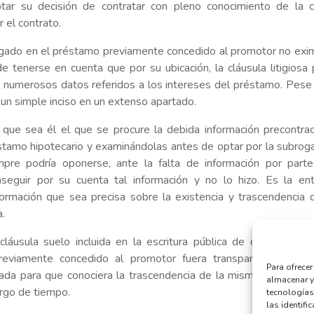
ptar su decisión de contratar con pleno conocimiento de la c
r el contrato.
ogado en el préstamo previamente concedido al promotor no exi
e tenerse en cuenta que por su ubicación, la cláusula litigiosa
 numerosos datos referidos a los intereses del préstamo. Pese
 un simple inciso en un extenso apartado.
o que sea él el que se procure la debida información precontrac
éstamo hipotecario y examinándolas antes de optar por la subrog
mpre podría oponerse, ante la falta de información por parte
eguir por su cuenta tal información y no lo hizo. Es la ent
formación que sea precisa sobre la existencia y trascendencia 
a.
cláusula suelo incluida en la escritura pública de compravent
reviamente concedido al promotor fuera transparente, ni qu
Para ofrece
cuada para que conociera la trascendencia de la misma en un con
almacenar y
argo de tiempo.
tecnologías
las identifi