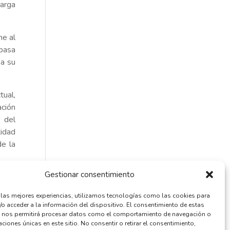
arga
me al
 pasa
 a su
tual,
ación
 del
idad
de la
Gestionar consentimiento
a con
e se
r las mejores experiencias, utilizamos tecnologías como las cookies para
trato
/o acceder a la información del dispositivo. El consentimiento de estas
 nos permitirá procesar datos como el comportamiento de navegación o
caciones únicas en este sitio. No consentir o retirar el consentimiento,