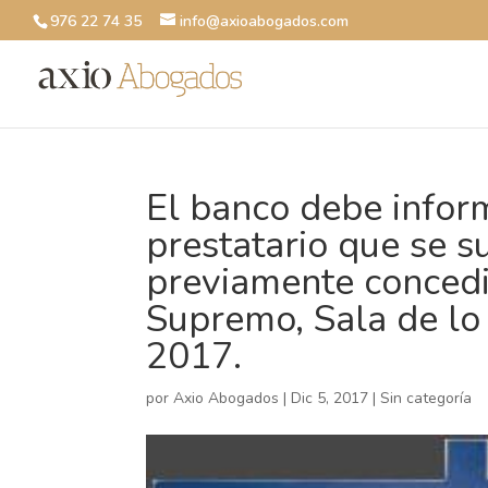
976 22 74 35
info@axioabogados.com
El banco debe inform
prestatario que se 
previamente concedi
Supremo, Sala de lo
2017.
por
Axio Abogados
|
Dic 5, 2017
|
Sin categoría