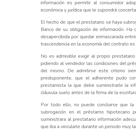
información es permitir al consumidor ado
económica y jurí­dica que le supondrá concerta
El hecho de que el prestatario se haya subr
Banco de su obligación de información. Ha d
desapercibida por quedar enmascarada entre
trascendencia en la economí­a del contrato es
No es admisible exigir al propio prestatari
pidiendo al vendedor las condiciones del pr
del mismo. De admitirse este criterio sie
predisponente, que el adherente pudo cons
prestamista la que debe suministrarle la in
cláusula suelo antes de la firma de la escritur
Por todo ello, no puede concluirse que la 
subrogación en el préstamo hipotecario p
suministrara al prestatario información ade
que iba a vincularle durante un periodo muy l