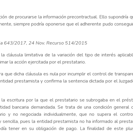
ión de procurarse la información precontractual. Ello supondrí­a q
ponente, siempre podrí­a oponerse que el adherente pudo consegui
ncia 643/2017, 24 Nov. Recurso 514/2015
a cláusula limitativa de la variación del tipo de interés aplicabl
mar la acción ejercitada por el prestatario.
ra que dicha cláusula es nula por incumplir el control de transpar
 entidad prestamista y confirma la sentencia dictada por el Juzga
la escritura por la que el prestatario se subrogaba en el pré
ntidad bancaria demandada. Se trata de una condición general 
tario y no negociada individualmente, que no supera el contr
 sencilla, pues la entidad prestamista no ha informado al presta
día tener en su obligación de pago. La finalidad de este plu