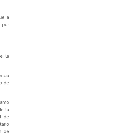
ue, a
r por
e, la
encia
do de
stamo
de la
ol de
tario
s de